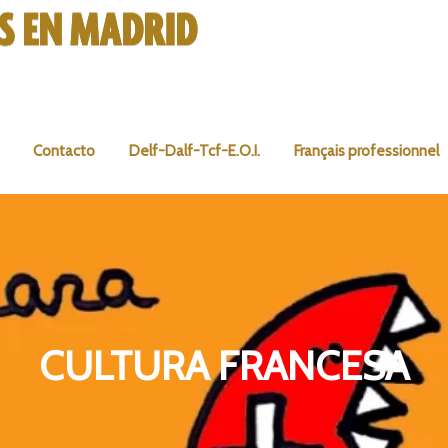
Contacto
Delf-Dalf-Tcf-E.O.I.
Français professionnel
CULTURA FRANCESA