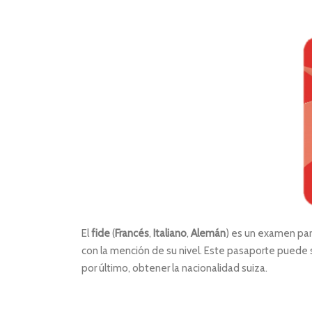
El
fide
(
Francés
,
Italiano
,
Alemán
) es un examen par
con la mención de su nivel. Este pasaporte puede s
por último, obtener la nacionalidad suiza.