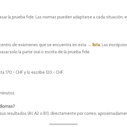
ar la prueba fide. Las normas pueden adaptarse a cada situación, en
centro de exámenes que se encuentra en esta
→ lista
. Las inscripc
sar solo la parte oral o escrita de la prueba fide.
ta 170.- CHF y lo escribe 120.- CHF.
 minutos.
idiomas?
 sus resultados (A1, A2 o B1), directamente por correo, aproximadam