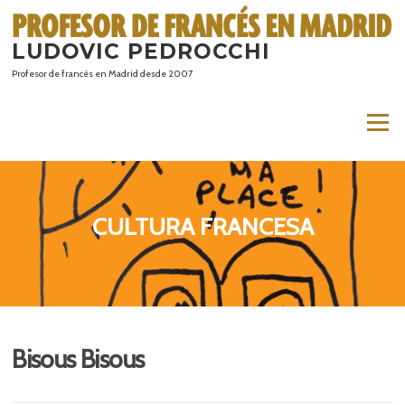
Saltar
al
LUDOVIC PEDROCCHI
contenido
Profesor de francés en Madrid desde 2007
Menú
CULTURA FRANCESA
Bisous Bisous