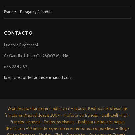
France – Paraguay à Madrid
CONTACTO
Ludovic Pedrocchi
C/ Gandia 4, bajo C - 28007 Madrid
635 22 49 52
lp@profesordefrancesenmadrid.com
© profesordefrancesenmadrid.com - Ludovic Pedrocchi Profesor de
francés en Madrid desde 2007 - Profesor de francés - Defl-Dalf -TCF -
Francés - Madrid - Todos los niveles - Profesor de francés nativo
(París), con +10 años de experiencia en entornos corporativos - Blog -
Cultura francesa - Musica - Ciné - Exposición - Qué pasa en España -