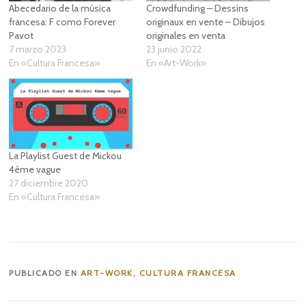
Abecedario de la música
Crowdfunding – Dessins
francesa: F como Forever
originaux en vente – Dibujos
Pavot
originales en venta
7 marzo 2023
23 junio 2022
En «Cultura Francesa»
En «Art-Work»
La Playlist Guest de Mickou
4ème vague
27 diciembre 2020
En «Cultura Francesa»
PUBLICADO EN
ART-WORK
,
CULTURA FRANCESA