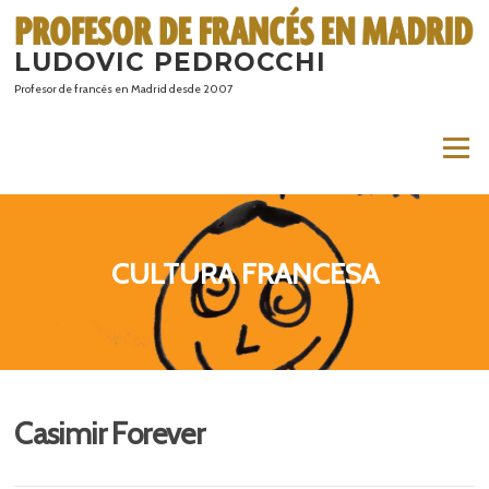
Saltar
al
LUDOVIC PEDROCCHI
contenido
Profesor de francés en Madrid desde 2007
Menú
CULTURA FRANCESA
Casimir Forever