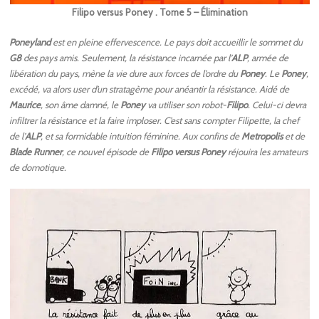
Filipo versus Poney . Tome 5 – Élimination
Poneyland
est en pleine effervescence. Le pays doit accueillir le sommet du
G8
des pays amis. Seulement, la résistance incarnée par l’
ALP
, armée de
libération du pays, mène la vie dure aux forces de l’ordre du
Poney
. Le
Poney
,
excédé, va alors user d’un stratagème pour anéantir la résistance. Aidé de
Maurice
, son âme damné, le
Poney
va utiliser son robot-
Filipo
. Celui-ci devra
infiltrer la résistance et la faire imploser. C’est sans compter Filipette, la chef
de l’
ALP
, et sa formidable intuition féminine. Aux confins de
Metropolis
et de
Blade Runner
, ce nouvel épisode de
Filipo versus Poney
réjouira les amateurs
de domotique.