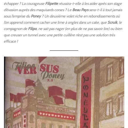
échapper ? La courageuse
Filipette
réussira-t-elle à les aider après son stage
d’évasion auprès des maquisards corses ? Le
Beau Pays
sera-t-il à tout jamais
sous l’emprise du
Poney
? Un deuxième volet riche en rebondissements où
l’on apprend comment cacher une lime à ongles dans un cake, que
Scruik
, le
compagnon de
Filipo
, ne sait pas nager (en plus de ne pas savoir lire) ou bien
que creuser un tunnel avec une petite cuillère n’est pas une solution très
efficace !