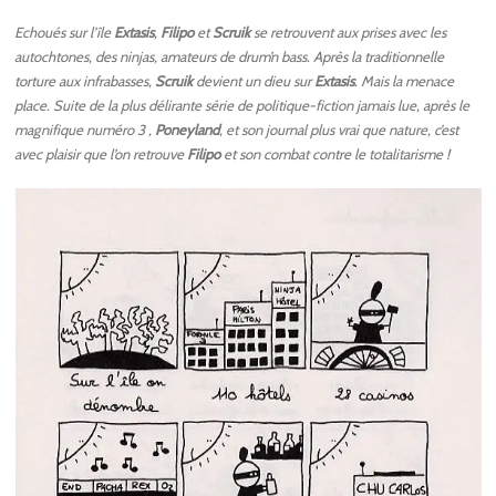
Echoués sur l’île
Extasis
,
Filipo
et
Scruik
se retrouvent aux prises avec les
autochtones, des ninjas, amateurs de drum’n bass. Après la traditionnelle
torture aux infrabasses,
Scruik
devient un dieu sur
Extasis
. Mais la menace
place. Suite de la plus délirante série de politique-fiction jamais lue, après le
magnifique numéro 3 ,
Poneyland
, et son journal plus vrai que nature, c’est
avec plaisir que l’on retrouve
Filipo
et son combat contre le totalitarisme !