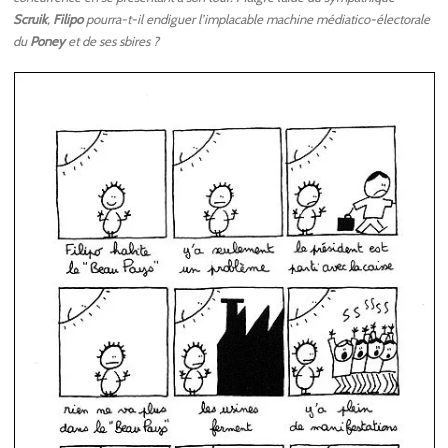
Scruik
,
Filipo
pourra-t-il endiguer l’implacable machine médiatico-électorale
du
Poney
et de ses sbires ?