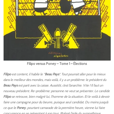
Filipo versus Poney – Tome 1 – Élections
Filipo
est content, il habile le “
Beau Pays
“. Tout pourrait aller pour le mieux
dans le meilleur des mondes, mais voilà, il y a un problème: le président du
Beau Pays
est parti avec la caisse. Aussitôt, c’est l’anarchie. Vite ! Il faut un
nouveau président. Re-problème: personne ne veut se présenter. Le candide
Filipo
se retrouve, bien malgré lui, l’homme de la situation. Et le voilà à devoir
faire une campagne pour du beurre, puisque seul candidat. Du moins jusqu’à
ce que le
Poney
, pourtant camarade de la première heure, vienne lui faire
concurrence en se présentant à son tour. Malgré l’aide du sympathique