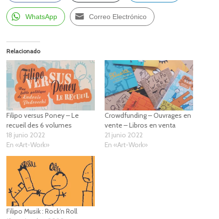
WhatsApp
Correo Electrónico
Relacionado
Filipo versus Poney – Le
Crowdfunding – Ouvrages en
recueil des 6 volumes
vente – Libros en venta
18 junio 2022
21 junio 2022
En «Art-Work»
En «Art-Work»
Filipo Musik : Rock’n Roll