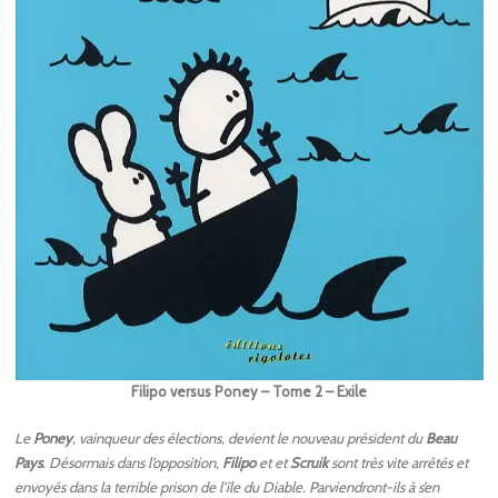
Filipo versus Poney – Tome 2 – Exile
Le
Poney
, vainqueur des élections, devient le nouveau président du
Beau
Pays
. Désormais dans l’opposition,
Filipo
et et
Scruik
sont très vite arrêtés et
envoyés dans la terrible prison de l’île du Diable. Parviendront-ils à s’en