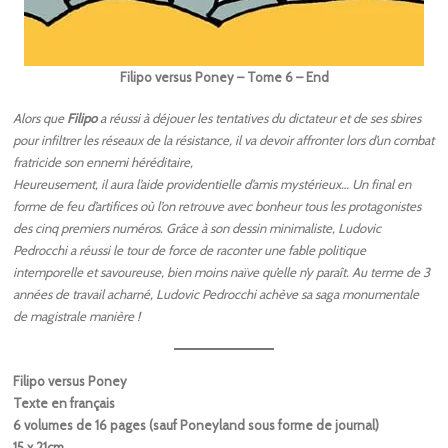
Filipo versus Poney – Tome 6 – End
Alors que
Filipo
a réussi à déjouer les tentatives du dictateur et de ses sbires
pour infiltrer les réseaux de la résistance, il va devoir affronter lors d’un combat
fratricide son ennemi héréditaire,
Heureusement, il aura l’aide providentielle d’amis mystérieux… Un final en
forme de feu d’artifices où l’on retrouve avec bonheur tous les protagonistes
des cinq premiers numéros. Grâce à son dessin minimaliste, Ludovic
Pedrocchi a réussi le tour de force de raconter une fable politique
intemporelle et savoureuse, bien moins naïve qu’elle n’y paraît. Au terme de 3
années de travail acharné, Ludovic Pedrocchi achève sa saga monumentale
de magistrale manière !
Filipo versus Poney
Texte en français
6 volumes de 16 pages (sauf Poneyland sous forme de journal)
15 x 21cm