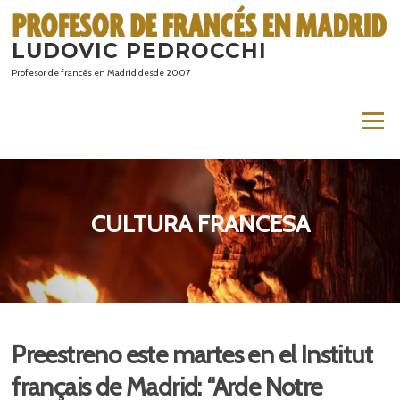
Saltar
al
LUDOVIC PEDROCCHI
contenido
Profesor de francés en Madrid desde 2007
Menú
CULTURA FRANCESA
Preestreno este martes en el Institut
français de Madrid: “Arde Notre