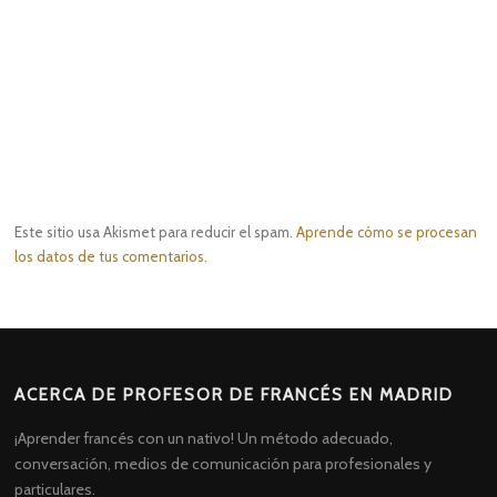
Este sitio usa Akismet para reducir el spam.
Aprende cómo se procesan
los datos de tus comentarios.
ACERCA DE PROFESOR DE FRANCÉS EN MADRID
¡Aprender francés con un nativo! Un método adecuado,
conversación, medios de comunicación para profesionales y
particulares.