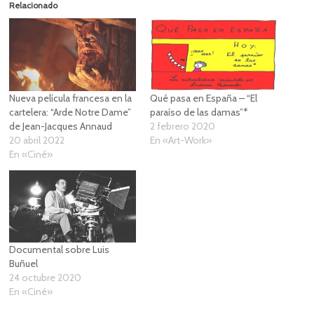
Relacionado
Nueva película francesa en la
Qué pasa en España – “El
cartelera: “Arde Notre Dame”
paraíso de las damas”*
de Jean-Jacques Annaud
2 febrero 2020
20 abril 2022
En «Art-Work»
En «Ciné»
Documental sobre Luis
Buñuel
24 octubre 2020
En «Ciné»