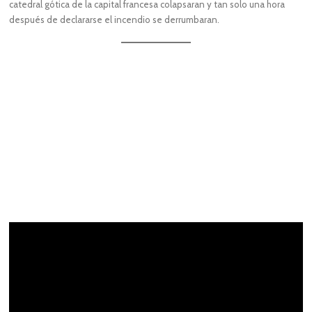
catedral gótica de la capital francesa colapsaran y tan solo una hora
después de declararse el incendio se derrumbaran.