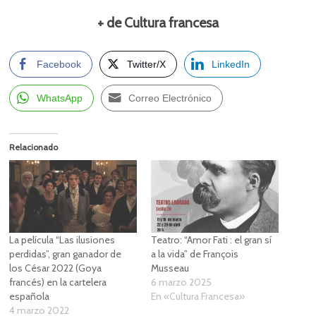
+ de Cultura francesa
Facebook
Twitter/X
LinkedIn
WhatsApp
Correo Electrónico
Relacionado
La película “Las ilusiones
Teatro: “Amor Fati : el gran sí
perdidas”, gran ganador de
a la vida” de François
los César 2022 (Goya
Musseau
francés) en la cartelera
6 marzo 2025
española
En «Cultura Francesa»
4 marzo 2022