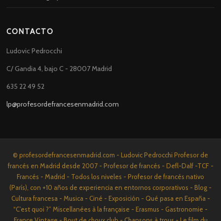
CONTACTO
Ludovic Pedrocchi
C/ Gandia 4, bajo C - 28007 Madrid
635 22 49 52
lp@profesordefrancesenmadrid.com
© profesordefrancesenmadrid.com - Ludovic Pedrocchi Profesor de
francés en Madrid desde 2007 - Profesor de francés - Defl-Dalf -TCF -
Francés - Madrid - Todos los niveles - Profesor de francés nativo
(París), con +10 años de experiencia en entornos corporativos - Blog -
Cultura francesa - Musica - Ciné - Exposición - Qué pasa en España -
“C’est quoi ?” Miscellanées à la française - Erasmus - Gastronomie -
France Vintage - Bout de choux club - Chansons à trous - Le film du