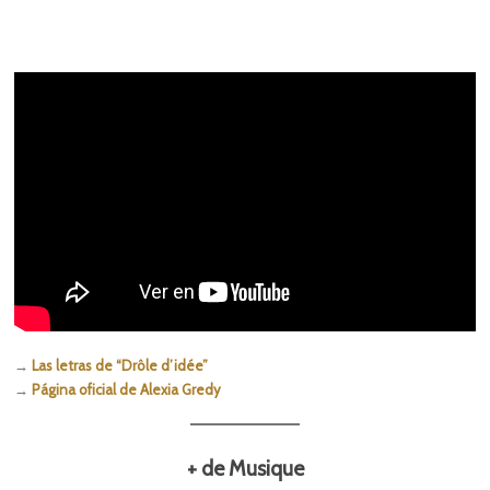
→
Las letras de “Drôle d’idée”
→
Página oficial de Alexia Gredy
+ de Musique