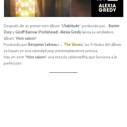
Después de un primer mini álbum “
L’habitude
” producido por…
Baxter
Dury
y
Geoff Barrow
(
Portishead
),
Alexia Gredy
lanza su verdadero
álbum “
Hors saison
“.
Producido por
Benjamin Lebeau
(
→ The Shoes
), los 11 títulos del álbum
se basan en una variedad pop extremadamente precisa.
Hay en este “
Hors saison
” una mezcla caliente/fría que funciona a la
perfección.