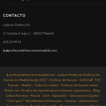
CONTACTO
Ludovic Pedrocchi
C/ Gandia 4, bajo C - 28007 Madrid
635 22 49 52
lp@profesordefrancesenmadrid.com
© profesordefrancesenmadrid.com - Ludovic Pedrocchi Profesor de
francés en Madrid desde 2007 - Profesor de francés - Defl-Dalf -TCF -
Francés - Madrid - Todos los niveles - Profesor de francés nativo
(París), con +10 años de experiencia en entornos corporativos - Blog -
Cultura francesa - Musica - Ciné - Exposición - Qué pasa en España -
“C’est quoi ?” Miscellanées à la française - Erasmus - Gastronomie -
France Vintage - Bout de choux club - Chansons à trous - Le film du