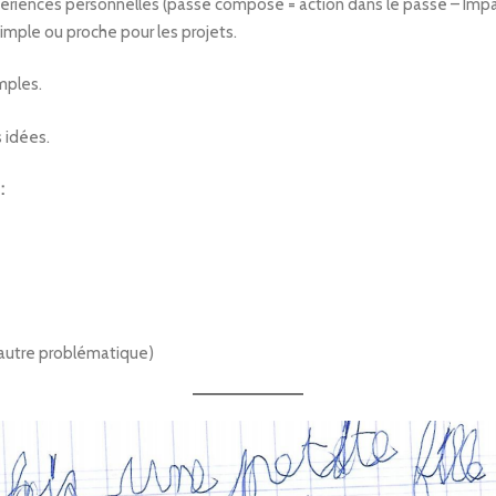
ériences personnelles (passé composé = action dans le passé – Impar
imple ou proche pour les projets.
mples.
s idées.
:
e autre problématique)