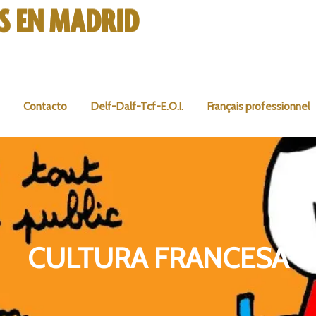
Contacto
Delf-Dalf-Tcf-E.O.I.
Français professionnel
CULTURA FRANCESA