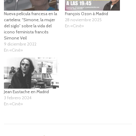
Nueva película francesa en la
François Ozon à Madrid
cartelera: “Simone, la mujer
28 noviembre 2025
del siglo” sobre la vida del
En «Ciné»
icono feminista francés
Simone Veil
9 diciembre 2022
En «Ciné»
Jean Eustache en Madrid
3 febrero 2024
En «Ciné»