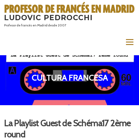
Saltar
al
LUDOVIC PEDROCCHI
contenido
Profesor de francés en Madrid desde 2007
Menú
CULTURA FRANCESA
La Playlist Guest de Schéma17 2ème
round