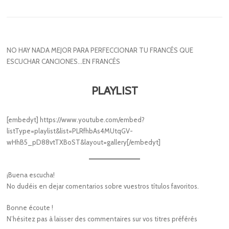
NO HAY NADA MEJOR PARA PERFECCIONAR TU FRANCÉS QUE
ESCUCHAR CANCIONES…EN FRANCÉS
PLAYLIST
[embedyt] https://www.youtube.com/embed?
listType=playlist&list=PLRfhbAs4MUtqGV-
wHhB5_pD88vtTXBoST&layout=gallery[/embedyt]
¡Buena escucha!
No dudéis en dejar comentarios sobre vuestros títulos favoritos.
Bonne écoute !
N’hésitez pas à laisser des commentaires sur vos titres préférés