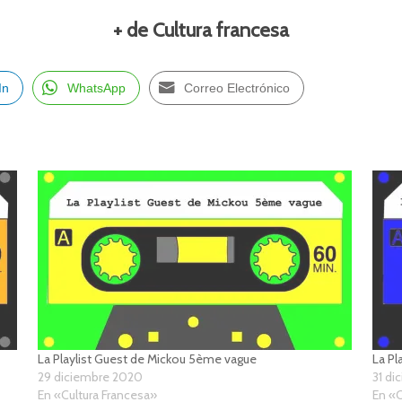
+ de Cultura francesa
In
WhatsApp
Correo Electrónico
La Playlist Guest de Mickou 5ème vague
La Pl
29 diciembre 2020
31 d
En «Cultura Francesa»
En «C