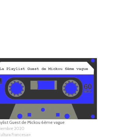
aylist Guest de Mickou 6ème vague
iciembre 2020
ultura Francesa»