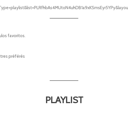
Type=playlist&list=PLRfhbAs4MUtoN4uhDB1a9xKSmsEyr5YPy&layout
los favoritos.
itres préférés
PLAYLIST