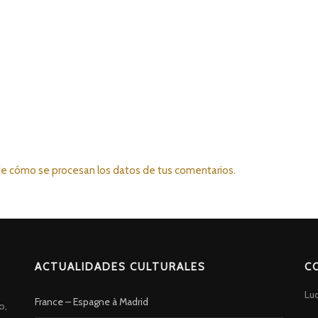
e cómo se procesan los datos de tus comentarios.
ACTUALIDADES CULTURALES
C
Lu
France – Espagne à Madrid
o,