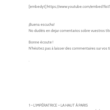
[embedyt] https://www.youtube.com/embed?list
¡Buena escucha!
No dudéis en dejar comentarios sobre vuestros títu
Bonne écoute !
N’hésitez pas à laisser des commentaires sur vos t
.
1 – L’IMPÉRATRICE – LA HAUT À PARIS