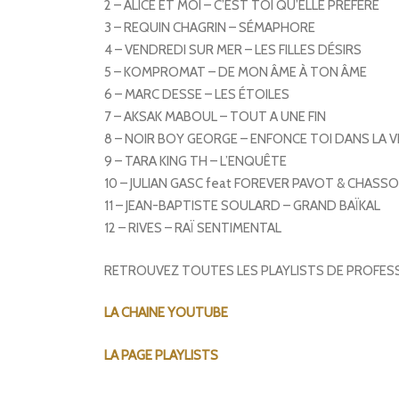
2 – ALICE ET MOI – C’EST TOI QU’ELLE PRÉFÈRE
3 – REQUIN CHAGRIN – SÉMAPHORE
4 – VENDREDI SUR MER – LES FILLES DÉSIRS
5 – KOMPROMAT – DE MON ÂME À TON ÂME
6 – MARC DESSE – LES ÉTOILES
7 – AKSAK MABOUL – TOUT A UNE FIN
8 – NOIR BOY GEORGE – ENFONCE TOI DANS LA V
9 – TARA KING TH – L’ENQUÊTE
10 – JULIAN GASC feat FOREVER PAVOT & CHASSO
11 – JEAN-BAPTISTE SOULARD – GRAND BAÏKAL
12 – RIVES – RAÏ SENTIMENTAL
RETROUVEZ TOUTES LES PLAYLISTS DE PROFE
LA CHAINE YOUTUBE
LA PAGE PLAYLISTS