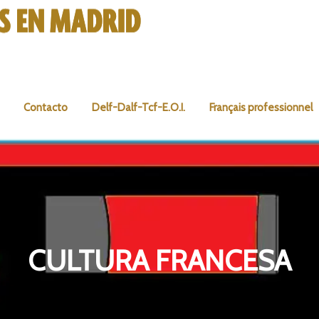
Contacto
Delf-Dalf-Tcf-E.O.I.
Français professionnel
CULTURA FRANCESA