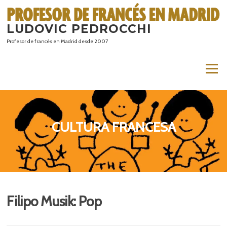
Saltar
al
LUDOVIC PEDROCCHI
contenido
Profesor de francés en Madrid desde 2007
Menú
CULTURA FRANCESA
Filipo Musik: Pop