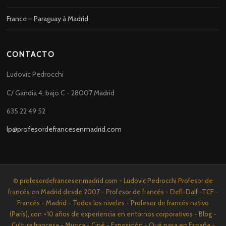
France – Paraguay à Madrid
CONTACTO
Ludovic Pedrocchi
C/ Gandia 4, bajo C - 28007 Madrid
635 22 49 52
lp@profesordefrancesenmadrid.com
© profesordefrancesenmadrid.com - Ludovic Pedrocchi Profesor de
francés en Madrid desde 2007 - Profesor de francés - Defl-Dalf -TCF -
Francés - Madrid - Todos los niveles - Profesor de francés nativo
(París), con +10 años de experiencia en entornos corporativos - Blog -
Cultura francesa - Musica - Ciné - Exposición - Qué pasa en España -