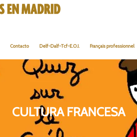
Contacto
Delf-Dalf-Tcf-E.O.I.
Français professionnel
CULTURA FRANCESA