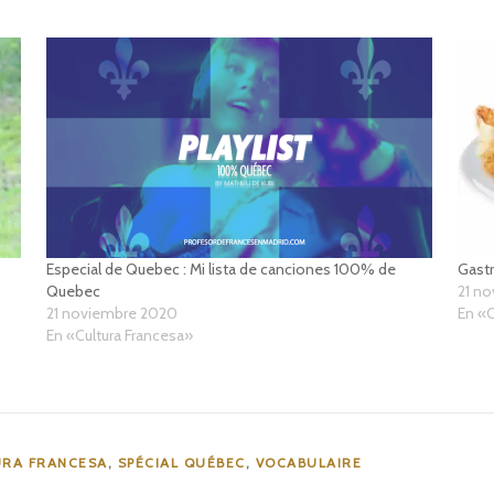
Especial de Quebec : Mi lista de canciones 100% de
Gastr
Quebec
21 n
21 noviembre 2020
En «C
En «Cultura Francesa»
RA FRANCESA
,
SPÉCIAL QUÉBEC
,
VOCABULAIRE