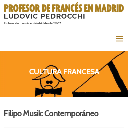
Saltar
al
LUDOVIC PEDROCCHI
contenido
Profesor de francés en Madrid desde 2007
Menú
CULTURA FRANCESA
Filipo Musik: Contemporáneo