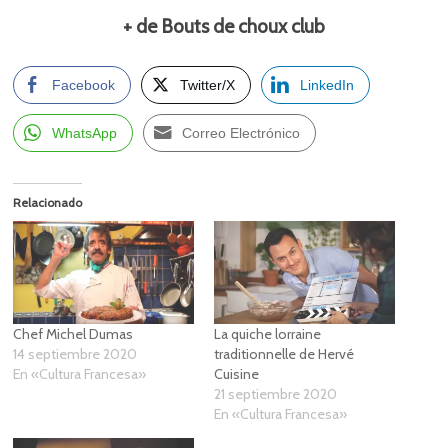
+ de Bouts de choux club
Facebook
Twitter/X
LinkedIn
WhatsApp
Correo Electrónico
Relacionado
Chef Michel Dumas
La quiche lorraine
14 septiembre 2020
traditionnelle de Hervé
En «Cultura Francesa»
Cuisine
21 septiembre 2020
En «Cultura Francesa»