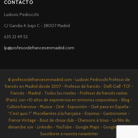
CONTACTO
Ludovic Pedrocchi
C/ Gandia 4, bajo C - 28007 Madrid
635 22 49 52
lp@profesordefrancesenmadrid.com
© profesordefrancesenmadrid.com - Ludovic Pedrocchi Profesor de
francés en Madrid desde 2007 - Profesor de francés - Defl-Dalf -TCF -
Francés - Madrid - Todos los niveles - Profesor de francés nativo
(París), con +10 años de experiencia en entornos corporativos - Blog -
Cultura francesa - Musica - Ciné - Exposición - Qué pasa en España -
“C’est quoi ?” Miscellanées à la française - Erasmus - Gastronomie -
France Vintage - Bout de choux club - Chansons à trous - Le film du
dimanche soir - Linkedin - YouTube - Google Maps - Google News -
Suscríbete a nuestra newsletter