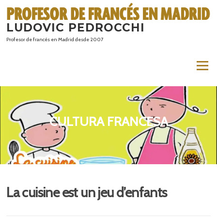
Saltar
al
LUDOVIC PEDROCCHI
contenido
Profesor de francés en Madrid desde 2007
Menú
CULTURA FRANCESA
La cuisine est un jeu d’enfants