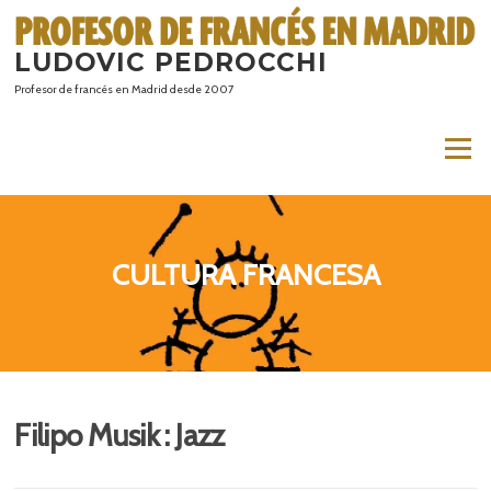
Saltar
al
LUDOVIC PEDROCCHI
contenido
Profesor de francés en Madrid desde 2007
Menú
CULTURA FRANCESA
Filipo Musik : Jazz