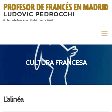
Saltar
al
LUDOVIC PEDROCCHI
contenido
Profesor de francés en Madrid desde 2007
Menú
CULTURA FRANCESA
L’alinéa