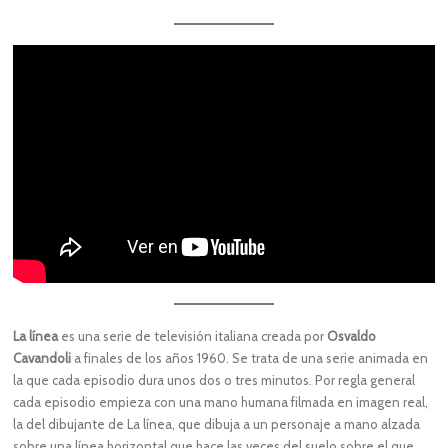
La línea
es una serie de televisión italiana creada por
Osvaldo
Cavandoli
a finales de los años 1960. Se trata de una serie animada en
la que cada episodio dura unos dos o tres minutos. Por regla general
cada episodio empieza con una mano humana filmada en imagen real,
la del dibujante de La línea, que dibuja a un personaje a mano alzada
sobre una línea horizontal que hace las veces del suelo sobre el que