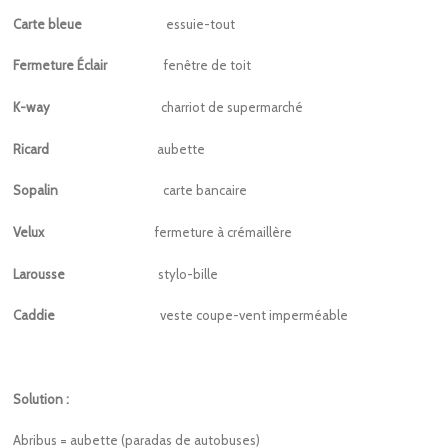
Carte bleue
essuie-tout
Fermeture Éclair
fenêtre de toit
K-way
charriot de supermarché
Ricard
aubette
Sopalin
carte bancaire
Velux
fermeture à crémaillère
Larousse
stylo-bille
Caddie
veste coupe-vent imperméable
Solution :
Abribus = aubette (paradas de autobuses)