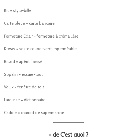
Bic = stylo-bille
Carte bleue = carte bancaire
Fermeture Éclair = fermeture à crémaillère
K-way = veste coupe-vent imperméable
Ricard = apéritif anisé
Sopalin = essuie-tout
Velux = fenêtre de toit
Larousse = dictionnaire
Caddie = charriot de supermarché
+ de C’est quoi ?