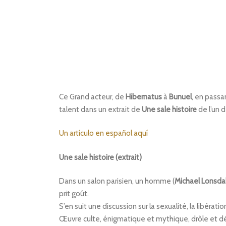
Ce Grand acteur, de
Hibernatus
à
Bunuel
, en passa
talent dans un extrait de
Une
sale
histoire
de l’un d
Un artículo en español aquí
Une sale histoire (extrait)
Dans un salon parisien, un homme (
Michael
Lonsda
prit goût.
S’en suit une discussion sur la sexualité, la libérati
Œuvre culte, énigmatique et mythique, drôle et dé