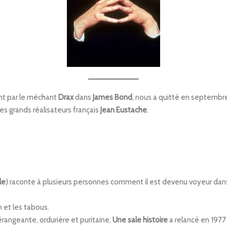
nt par le méchant
Drax
dans
James
Bond
, nous a quitté en septembre
es grands réalisateurs français
Jean
Eustache
.
le
) raconte à plusieurs personnes comment il est devenu voyeur dans le
on et les tabous.
rangeante, ordurière et puritaine,
Une
sale
histoire
a relancé en 1977 