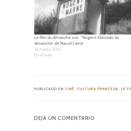
Le film du dimanche soir : “Nogent, Eldorado du
dimanche” de Marcel Carné
26 marzo 2022
En «Ciné»
PUBLICADO EN
CINÉ
,
CULTURA FRANCESA
,
LE F
DEJA UN COMENTARIO