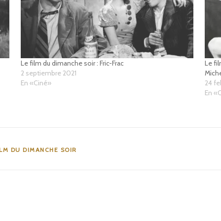
Le film du dimanche soir : Fric-Frac
Le fi
2 septiembre 2021
Miche
En «Ciné»
24 fe
En «
ILM DU DIMANCHE SOIR