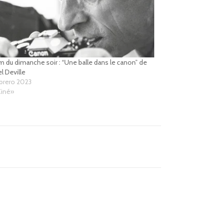
lm du dimanche soir : “Une balle dans le canon” de
l Deville
brero 2023
Ciné»