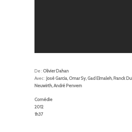
De :
Olivier Dahan
Avec :
José Garcia, Omar Sy, Gad Elmaleh, Franck Dub
Neuwirth, André Penvern
Comédie
2012
1h37