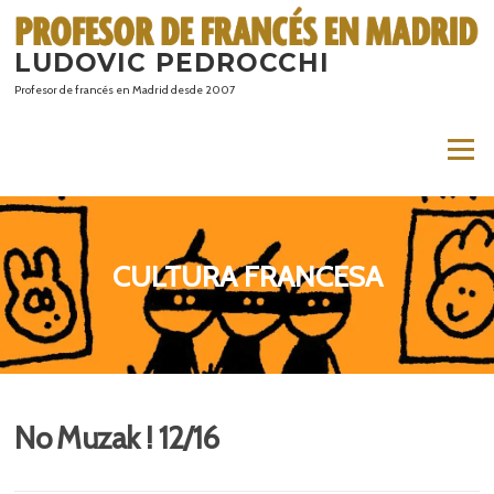
Saltar
al
LUDOVIC PEDROCCHI
contenido
Profesor de francés en Madrid desde 2007
Menú
CULTURA FRANCESA
No Muzak ! 12/16