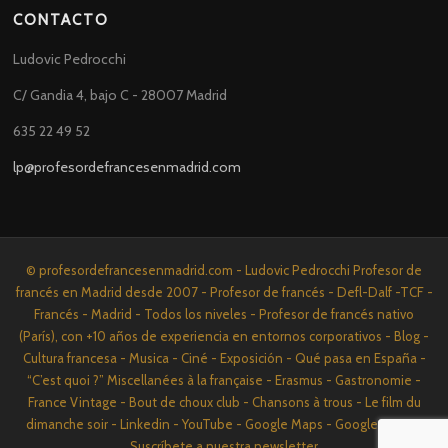
CONTACTO
Ludovic Pedrocchi
C/ Gandia 4, bajo C - 28007 Madrid
635 22 49 52
lp@profesordefrancesenmadrid.com
© profesordefrancesenmadrid.com - Ludovic Pedrocchi Profesor de
francés en Madrid desde 2007 - Profesor de francés - Defl-Dalf -TCF -
Francés - Madrid - Todos los niveles - Profesor de francés nativo
(París), con +10 años de experiencia en entornos corporativos - Blog -
Cultura francesa - Musica - Ciné - Exposición - Qué pasa en España -
“C’est quoi ?” Miscellanées à la française - Erasmus - Gastronomie -
France Vintage - Bout de choux club - Chansons à trous - Le film du
dimanche soir - Linkedin - YouTube - Google Maps - Google News -
Suscríbete a nuestra newsletter