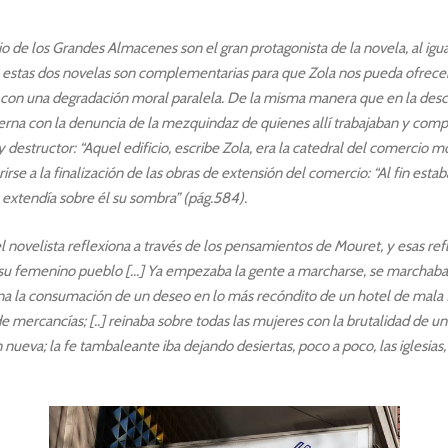
 de los Grandes Almacenes son el gran protagonista de la novela, al igual
do, estas dos novelas son complementarias para que Zola nos pueda ofrece
 con una degradación moral paralela. De la misma manera que en la desc
derna con la denuncia de la mezquindaz de quienes allí trabajaban y comp
y destructor: “Aquel edificio, escribe Zola, era la catedral del comercio 
rse a la finalización de las obras de extensión del comercio: “Al fin estab
, extendía sobre él su sombra” (pág.584).
 el novelista reflexiona a través de los pensamientos de Mouret, y esas ref
 su femenino pueblo […] Ya empezaba la gente a marcharse, se marchaba
a la consumación de un deseo en lo más recóndito de un hotel de mala fam
mercancías; [..] reinaba sobre todas las mujeres con la brutalidad de un d
nueva; la fe tambaleante iba dejando desiertas, poco a poco, las iglesias, 