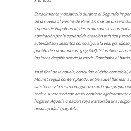
año 1883.
El nacimiento y desarrollo durante el Segundo Imperio
de la novela El vientre de París. En más de un senti
imperio de Napoleón III, desarrollo que se acompaña
admiración por la espléndida creación artística y mo
actividad son descritos como algo, a la vez, grandioso 
pueblo de compradoras” (pág.353). Y también, al referi
los locos despilfarros de la moda. Dominaba el barrio
Ya al final de la novela, concluido el éxito comercial,
Mouret seguía contemplando, entre aquel llamear, a
satisfecha y la misma vergüenza sorda que proporcion
tenía a su merced con aquel continuo agolpamiento de 
hogares. Aquella creación suya instauraba una religión 
desocupadas” (pág. 637).