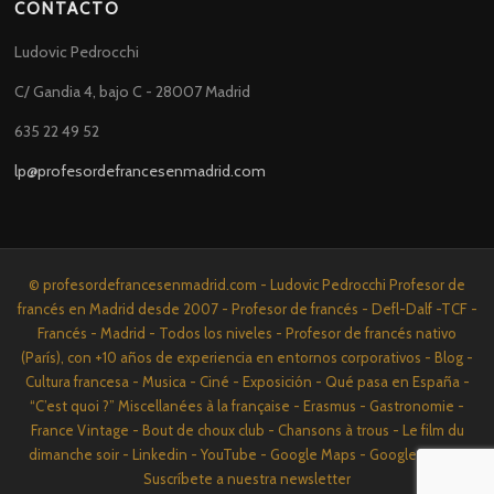
CONTACTO
Ludovic Pedrocchi
C/ Gandia 4, bajo C - 28007 Madrid
635 22 49 52
lp@profesordefrancesenmadrid.com
© profesordefrancesenmadrid.com - Ludovic Pedrocchi Profesor de
francés en Madrid desde 2007 - Profesor de francés - Defl-Dalf -TCF -
Francés - Madrid - Todos los niveles - Profesor de francés nativo
(París), con +10 años de experiencia en entornos corporativos - Blog -
Cultura francesa - Musica - Ciné - Exposición - Qué pasa en España -
“C’est quoi ?” Miscellanées à la française - Erasmus - Gastronomie -
France Vintage - Bout de choux club - Chansons à trous - Le film du
dimanche soir - Linkedin - YouTube - Google Maps - Google News -
Suscríbete a nuestra newsletter