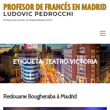
Saltar
al
LUDOVIC PEDROCCHI
contenido
Profesor de francés en Madrid desde 2007
Menú
ETIQUETA:
TEATRO VICTORIA
Redouane Bougheraba à Madrid