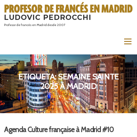
Saltar
al
LUDOVIC PEDROCCHI
contenido
Profesor de francés en Madrid desde 2007
Menú
ETIQUETA:
SEMAINE SAINTE
2025 À MADRID
Agenda Culture française à Madrid #10