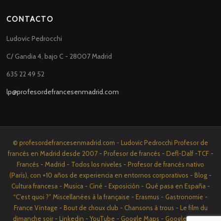
CONTACTO
Ludovic Pedrocchi
C/ Gandia 4, bajo C - 28007 Madrid
635 22 49 52
lp@profesordefrancesenmadrid.com
© profesordefrancesenmadrid.com - Ludovic Pedrocchi Profesor de
francés en Madrid desde 2007 - Profesor de francés - Defl-Dalf -TCF -
Francés - Madrid - Todos los niveles - Profesor de francés nativo
(París), con +10 años de experiencia en entornos corporativos - Blog -
Cultura francesa - Musica - Ciné - Exposición - Qué pasa en España -
“C’est quoi ?” Miscellanées à la française - Erasmus - Gastronomie -
France Vintage - Bout de choux club - Chansons à trous - Le film du
dimanche soir - Linkedin - YouTube - Google Maps - Google News -