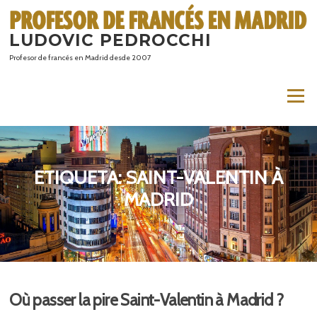
Saltar
al
LUDOVIC PEDROCCHI
contenido
Profesor de francés en Madrid desde 2007
Menú
ETIQUETA:
SAINT-VALENTIN À
MADRID
Où passer la pire Saint-Valentin à Madrid ?