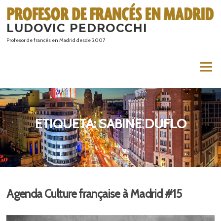
Saltar
al
LUDOVIC PEDROCCHI
contenido
Profesor de francés en Madrid desde 2007
Menú
ETIQUETA:
SABINE DUFLO
Agenda Culture française à Madrid #15