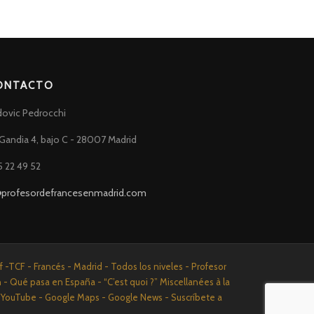
ONTACTO
dovic Pedrocchi
Gandia 4, bajo C - 28007 Madrid
5 22 49 52
@profesordefrancesenmadrid.com
-TCF - Francés - Madrid - Todos los niveles - Profesor
n - Qué pasa en España - “C’est quoi ?” Miscellanées à la
n - YouTube - Google Maps - Google News - Suscríbete a