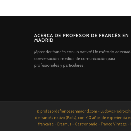
ACERCA DE PROFESOR DE FRANCÉS EN
MADRID
¡Aprender francés con un nativo! Un método adecuad
conversación, medios de comunicación para
profesionales y particulares.
Screenr
© profesordefrancesenmadrid.com - Ludovic Pedrocchi P
parallax
de francés nativo (París), con +10 años de experiencia e
theme
française - Erasmus - Gastronomie - France Vintage - 
por