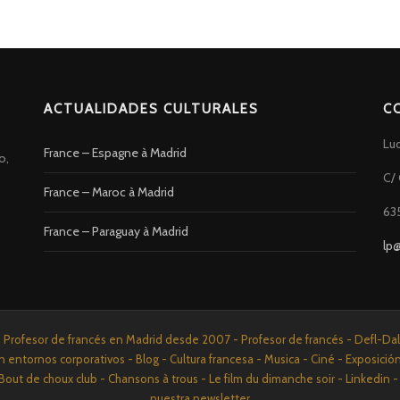
ACTUALIDADES CULTURALES
C
Lu
France – Espagne à Madrid
o,
C/ 
France – Maroc à Madrid
63
France – Paraguay à Madrid
lp
rofesor de francés en Madrid desde 2007 - Profesor de francés - Defl-Dalf 
n entornos corporativos - Blog - Cultura francesa - Musica - Ciné - Exposició
Bout de choux club - Chansons à trous - Le film du dimanche soir - Linkedi
nuestra newsletter