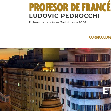
Saltar
al
LUDOVIC PEDROCCHI
contenido
Profesor de francés en Madrid desde 2007
CURRICULUM
E