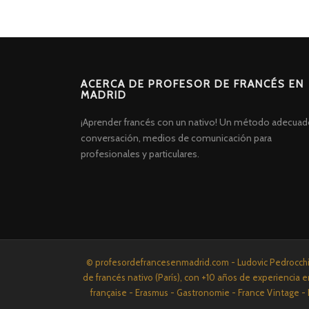
ACERCA DE PROFESOR DE FRANCÉS EN
MADRID
¡Aprender francés con un nativo! Un método adecuad
conversación, medios de comunicación para
profesionales y particulares.
Screenr
© profesordefrancesenmadrid.com - Ludovic Pedrocchi P
parallax
de francés nativo (París), con +10 años de experiencia e
theme
française - Erasmus - Gastronomie - France Vintage - 
por