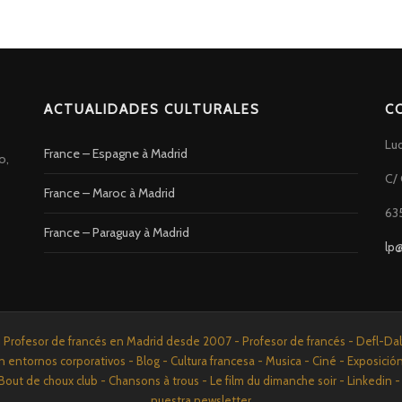
ACTUALIDADES CULTURALES
C
Lu
France – Espagne à Madrid
o,
C/ 
France – Maroc à Madrid
63
France – Paraguay à Madrid
lp
rofesor de francés en Madrid desde 2007 - Profesor de francés - Defl-Dalf 
n entornos corporativos - Blog - Cultura francesa - Musica - Ciné - Exposició
Bout de choux club - Chansons à trous - Le film du dimanche soir - Linkedi
nuestra newsletter