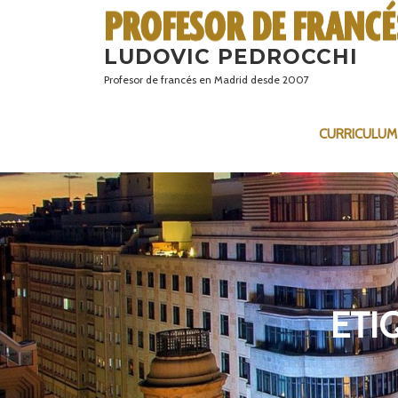
Saltar
al
LUDOVIC PEDROCCHI
contenido
Profesor de francés en Madrid desde 2007
CURRICULUM
ETI