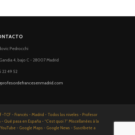
ONTACTO
dovic Pedrocchi
Gandia 4, bajo C - 28007 Madrid
5 22 49 52
@profesordefrancesenmadrid.com
-TCF - Francés - Madrid - Todos los niveles - Profesor
n - Qué pasa en España - “C’est quoi ?” Miscellanées à la
n - YouTube - Google Maps - Google News - Suscríbete a