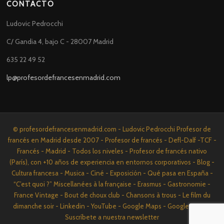
CONTACTO
Ludovic Pedrocchi
C/ Gandia 4, bajo C - 28007 Madrid
635 22 49 52
lp@profesordefrancesenmadrid.com
© profesordefrancesenmadrid.com - Ludovic Pedrocchi Profesor de
francés en Madrid desde 2007 - Profesor de francés - Defl-Dalf -TCF -
Francés - Madrid - Todos los niveles - Profesor de francés nativo
(París), con +10 años de experiencia en entornos corporativos - Blog -
Cultura francesa - Musica - Ciné - Exposición - Qué pasa en España -
“C’est quoi ?” Miscellanées à la française - Erasmus - Gastronomie -
France Vintage - Bout de choux club - Chansons à trous - Le film du
dimanche soir - Linkedin - YouTube - Google Maps - Google News -
Suscríbete a nuestra newsletter