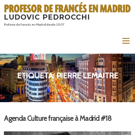
Saltar
al
LUDOVIC PEDROCCHI
contenido
Profesor de francés en Madrid desde 2007
Menú
ETIQUETA:
PIERRE LEMAITRE
Agenda Culture française à Madrid #18