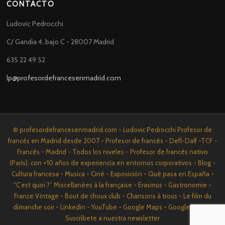
CONTACTO
Ludovic Pedrocchi
C/ Gandia 4, bajo C - 28007 Madrid
635 22 49 52
lp@profesordefrancesenmadrid.com
© profesordefrancesenmadrid.com - Ludovic Pedrocchi Profesor de
francés en Madrid desde 2007 - Profesor de francés - Defl-Dalf -TCF -
Francés - Madrid - Todos los niveles - Profesor de francés nativo
(París), con +10 años de experiencia en entornos corporativos - Blog -
Cultura francesa - Musica - Ciné - Exposición - Qué pasa en España -
“C’est quoi ?” Miscellanées à la française - Erasmus - Gastronomie -
France Vintage - Bout de choux club - Chansons à trous - Le film du
dimanche soir - Linkedin - YouTube - Google Maps - Google News -
Suscríbete a nuestra newsletter