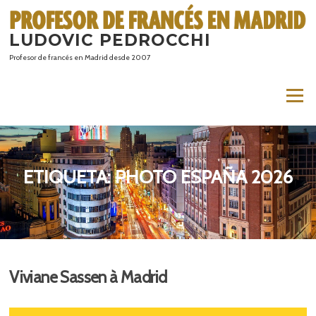
Saltar
al
LUDOVIC PEDROCCHI
contenido
Profesor de francés en Madrid desde 2007
Menú
ETIQUETA:
PHOTO ESPAÑA 2026
Viviane Sassen à Madrid