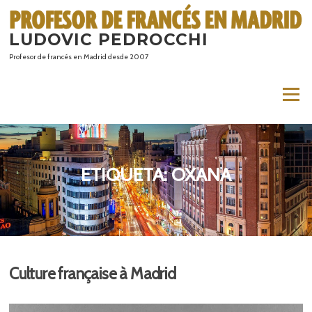
Saltar
al
LUDOVIC PEDROCCHI
contenido
Profesor de francés en Madrid desde 2007
Menú
ETIQUETA:
OXANA
Culture française à Madrid