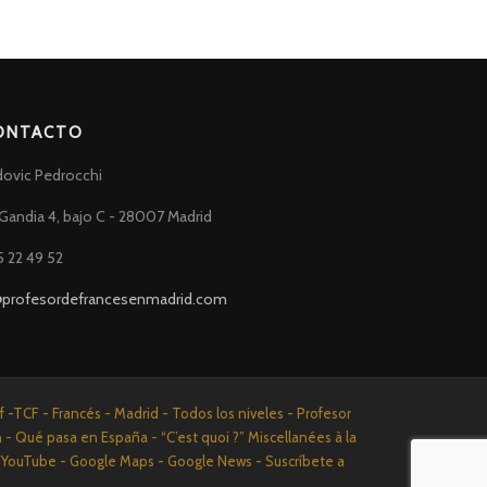
ONTACTO
dovic Pedrocchi
Gandia 4, bajo C - 28007 Madrid
5 22 49 52
@profesordefrancesenmadrid.com
-TCF - Francés - Madrid - Todos los niveles - Profesor
n - Qué pasa en España - “C’est quoi ?” Miscellanées à la
n - YouTube - Google Maps - Google News - Suscríbete a