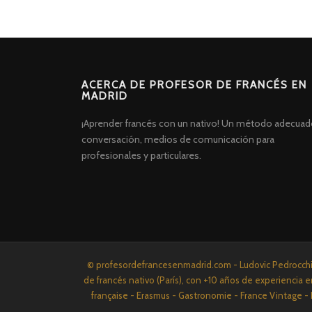
ACERCA DE PROFESOR DE FRANCÉS EN
MADRID
¡Aprender francés con un nativo! Un método adecuad
conversación, medios de comunicación para
profesionales y particulares.
Screenr
© profesordefrancesenmadrid.com - Ludovic Pedrocchi P
parallax
de francés nativo (París), con +10 años de experiencia e
theme
française - Erasmus - Gastronomie - France Vintage - 
por