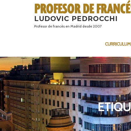
Saltar
al
LUDOVIC PEDROCCHI
contenido
Profesor de francés en Madrid desde 2007
CURRICULUM
ETIQU