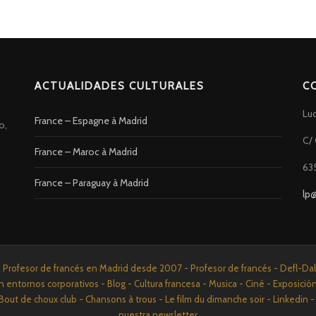
ACTUALIDADES CULTURALES
C
Lu
France – Espagne à Madrid
o,
C/ 
France – Maroc à Madrid
63
France – Paraguay à Madrid
lp
rofesor de francés en Madrid desde 2007 - Profesor de francés - Defl-Dalf 
n entornos corporativos - Blog - Cultura francesa - Musica - Ciné - Exposició
Bout de choux club - Chansons à trous - Le film du dimanche soir - Linkedi
nuestra newsletter