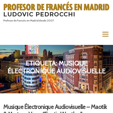
Saltar
al
LUDOVIC PEDROCCHI
contenido
Profesor de francés en Madrid desde 2007
Menú
ETIQUETA:
MUSIQUE
ÉLECTRONIQUE AUDIOVISUELLE
Musique Électronique Audiovisuelle – Maotik