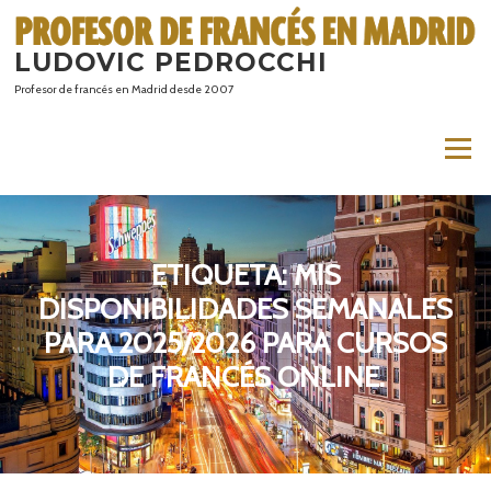
Saltar
al
LUDOVIC PEDROCCHI
contenido
Profesor de francés en Madrid desde 2007
Menú
ETIQUETA:
MIS
DISPONIBILIDADES SEMANALES
PARA 2025/2026 PARA CURSOS
DE FRANCÉS ONLINE.