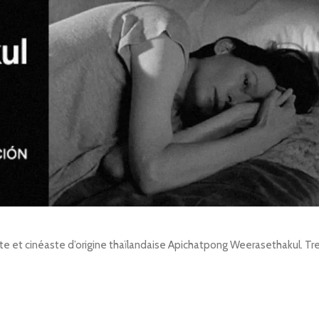
tiste et cinéaste d’origine thaïlandaise Apichatpong Weerasethakul. 