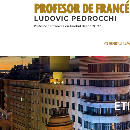
Saltar
al
LUDOVIC PEDROCCHI
contenido
Profesor de francés en Madrid desde 2007
CURRICULUM
ET