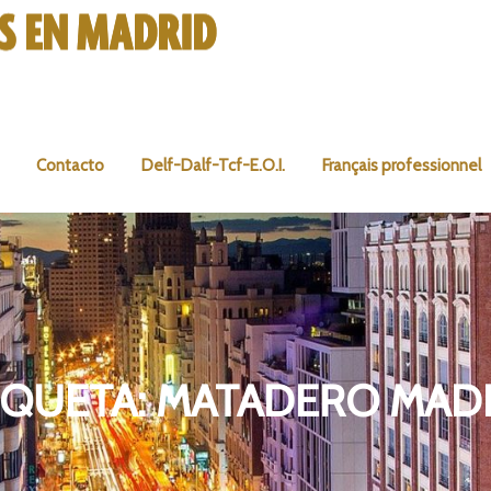
Contacto
Delf-Dalf-Tcf-E.O.I.
Français professionnel
IQUETA:
MATADERO MAD