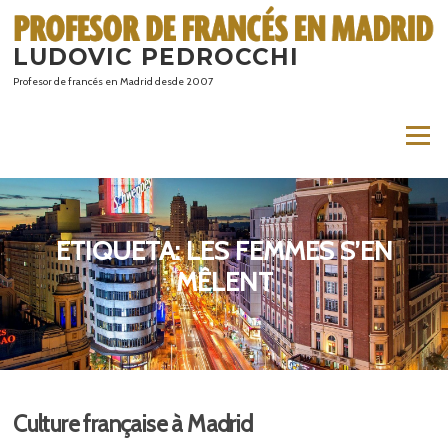
Saltar
al
LUDOVIC PEDROCCHI
contenido
Profesor de francés en Madrid desde 2007
Menú
ETIQUETA:
LES FEMMES S’EN
MÊLENT
Culture française à Madrid