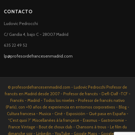
CONTACTO
Ludovic Pedrocchi
C/ Gandia 4, bajo C - 28007 Madrid
635 22 49 52
lp@profesordefrancesenmadrid.com
© profesordefrancesenmadrid.com - Ludovic Pedrocchi Profesor de
francés en Madrid desde 2007 - Profesor de francés - Defl-Dalf -TCF -
Francés - Madrid - Todos los niveles - Profesor de francés nativo
(París), con +10 años de experiencia en entornos corporativos - Blog -
Cultura francesa - Musica - Ciné - Exposición - Qué pasa en España -
“C’est quoi ?” Miscellanées à la française - Erasmus - Gastronomie -
France Vintage - Bout de choux club - Chansons à trous - Le film du
dimanche soir - Linkedin - YouTube - Google Maps - Google News -