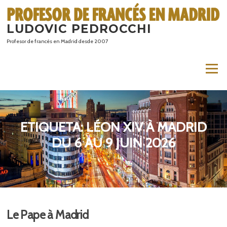
Saltar
al
LUDOVIC PEDROCCHI
contenido
Profesor de francés en Madrid desde 2007
Menú
ETIQUETA:
LÉON XIV À MADRID
DU 6 AU 9 JUIN 2026
Le Pape à Madrid