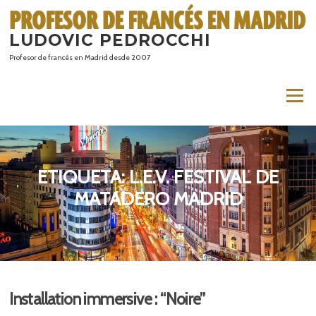
Saltar
al
LUDOVIC PEDROCCHI
contenido
Profesor de francés en Madrid desde 2007
Menú
ETIQUETA:
L.E.V. FESTIVAL DE
MATADERO MADRID
Installation immersive : “Noire”