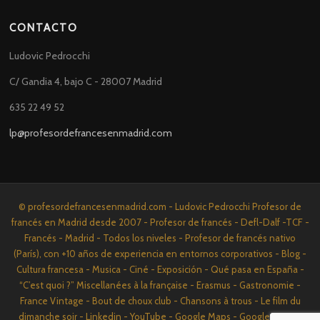
CONTACTO
Ludovic Pedrocchi
C/ Gandia 4, bajo C - 28007 Madrid
635 22 49 52
lp@profesordefrancesenmadrid.com
© profesordefrancesenmadrid.com - Ludovic Pedrocchi Profesor de
francés en Madrid desde 2007 - Profesor de francés - Defl-Dalf -TCF -
Francés - Madrid - Todos los niveles - Profesor de francés nativo
(París), con +10 años de experiencia en entornos corporativos - Blog -
Cultura francesa - Musica - Ciné - Exposición - Qué pasa en España -
“C’est quoi ?” Miscellanées à la française - Erasmus - Gastronomie -
France Vintage - Bout de choux club - Chansons à trous - Le film du
dimanche soir - Linkedin - YouTube - Google Maps - Google News -