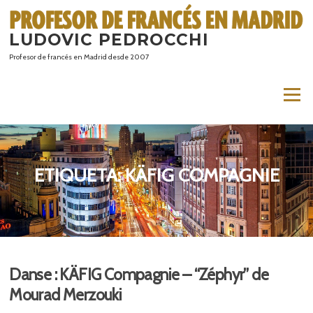
Saltar
al
LUDOVIC PEDROCCHI
contenido
Profesor de francés en Madrid desde 2007
Menú
ETIQUETA:
KÄFIG COMPAGNIE
Danse : KÄFIG Compagnie – “Zéphyr” de
Mourad Merzouki