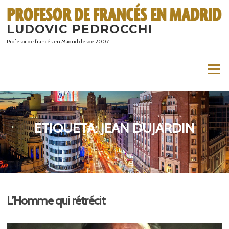
Saltar
al
LUDOVIC PEDROCCHI
contenido
Profesor de francés en Madrid desde 2007
Menú
ETIQUETA:
JEAN DUJARDIN
L’Homme qui rétrécit