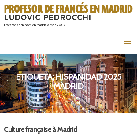
Saltar
al
LUDOVIC PEDROCCHI
contenido
Profesor de francés en Madrid desde 2007
Menú
ETIQUETA:
HISPANIDAD 2025
MADRID
Culture française à Madrid