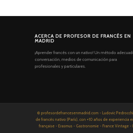
ACERCA DE PROFESOR DE FRANCÉS EN
MADRID
¡Aprender francés con un nativo! Un método adecuad
conversación, medios de comunicación para
profesionales y particulares.
Screenr
© profesordefrancesenmadrid.com - Ludovic Pedrocchi P
parallax
de francés nativo (París), con +10 años de experiencia e
theme
française - Erasmus - Gastronomie - France Vintage - 
por