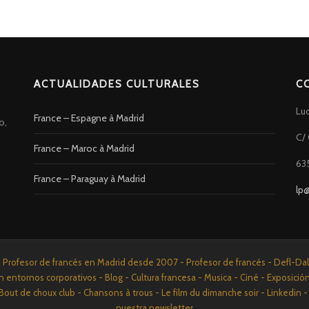
ACTUALIDADES CULTURALES
C
Lu
France – Espagne à Madrid
o,
C/ 
France – Maroc à Madrid
63
France – Paraguay à Madrid
lp
rofesor de francés en Madrid desde 2007 - Profesor de francés - Defl-Dalf 
n entornos corporativos - Blog - Cultura francesa - Musica - Ciné - Exposició
Bout de choux club - Chansons à trous - Le film du dimanche soir - Linkedi
nuestra newsletter