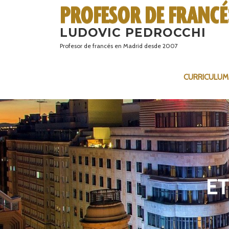
Saltar
al
LUDOVIC PEDROCCHI
contenido
Profesor de francés en Madrid desde 2007
CURRICULUM
ET