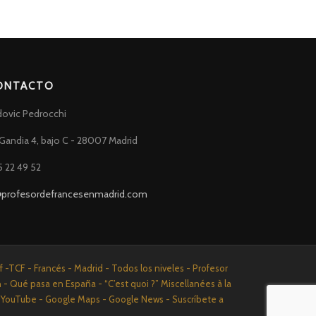
ONTACTO
dovic Pedrocchi
Gandia 4, bajo C - 28007 Madrid
5 22 49 52
@profesordefrancesenmadrid.com
-TCF - Francés - Madrid - Todos los niveles - Profesor
n - Qué pasa en España - “C’est quoi ?” Miscellanées à la
n - YouTube - Google Maps - Google News - Suscríbete a