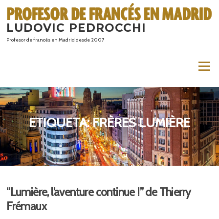
Saltar
al
LUDOVIC PEDROCCHI
contenido
Profesor de francés en Madrid desde 2007
Menú
ETIQUETA:
FRÈRES LUMIÈRE
“Lumière, l’aventure continue !” de Thierry
Frémaux