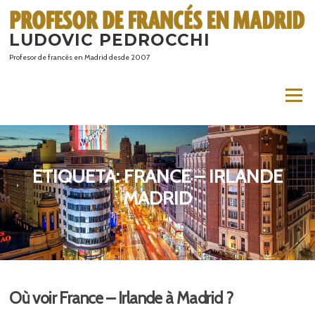
Saltar
al
LUDOVIC PEDROCCHI
contenido
Profesor de francés en Madrid desde 2007
Menú
ETIQUETA:
FRANCE – IRLANDE
MADRID
Où voir France – Irlande à Madrid ?