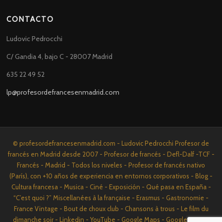
CONTACTO
Ludovic Pedrocchi
C/ Gandia 4, bajo C - 28007 Madrid
635 22 49 52
lp@profesordefrancesenmadrid.com
© profesordefrancesenmadrid.com - Ludovic Pedrocchi Profesor de
francés en Madrid desde 2007 - Profesor de francés - Defl-Dalf -TCF -
Francés - Madrid - Todos los niveles - Profesor de francés nativo
(París), con +10 años de experiencia en entornos corporativos - Blog -
Cultura francesa - Musica - Ciné - Exposición - Qué pasa en España -
“C’est quoi ?” Miscellanées à la française - Erasmus - Gastronomie -
France Vintage - Bout de choux club - Chansons à trous - Le film du
dimanche soir - Linkedin - YouTube - Google Maps - Google News -