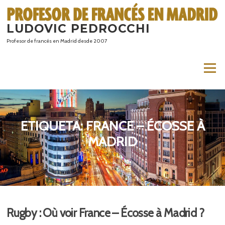
Saltar
al
LUDOVIC PEDROCCHI
contenido
Profesor de francés en Madrid desde 2007
Menú
ETIQUETA:
FRANCE – ÉCOSSE À
MADRID
Rugby : Où voir France – Écosse à Madrid ?