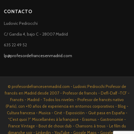
CONTACTO
Ludovic Pedrocchi
C/ Gandia 4, bajo C - 28007 Madrid
635 22 49 52
lp@profesordefrancesenmadrid.com
© profesordefrancesenmadrid.com - Ludovic Pedrocchi Profesor de
francés en Madrid desde 2007 - Profesor de francés - Defl-Dalf -TCF -
Francés - Madrid - Todos los niveles - Profesor de francés nativo
(París), con +10 años de experiencia en entornos corporativos - Blog -
Cultura francesa - Musica - Ciné - Exposición - Qué pasa en España -
“C’est quoi ?” Miscellanées à la française - Erasmus - Gastronomie -
France Vintage - Bout de choux club - Chansons à trous - Le film du
dimanche soir - Linkedin - YouTube - Google Maps - Google News -