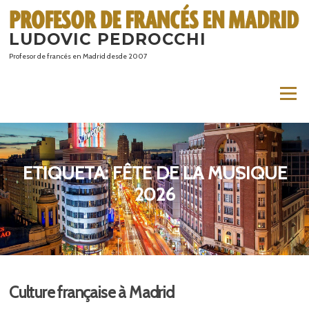
Saltar
al
LUDOVIC PEDROCCHI
contenido
Profesor de francés en Madrid desde 2007
Menú
ETIQUETA:
FÊTE DE LA MUSIQUE
2026
Culture française à Madrid