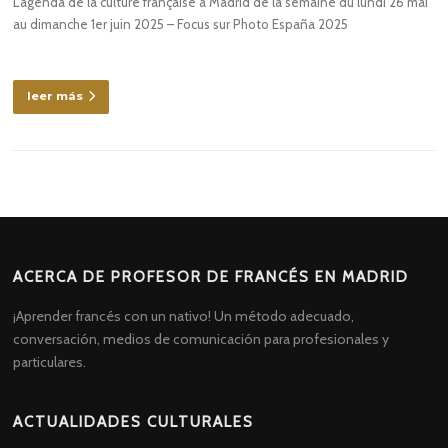
L’agenda de la culture française à Madrid de la semaine du lundi 26 mai
au dimanche 1er juin 2025 – Focus sur Photo España 2025
leer más
ACERCA DE PROFESOR DE FRANCÉS EN MADRID
¡Aprender francés con un nativo! Un método adecuado,
conversación, medios de comunicación para profesionales y
particulares.
ACTUALIDADES CULTURALES