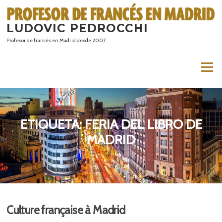
Saltar
al
LUDOVIC PEDROCCHI
contenido
Profesor de francés en Madrid desde 2007
Menú
ETIQUETA:
FERIA DEL LIBRO DE
MADRID
Culture française à Madrid