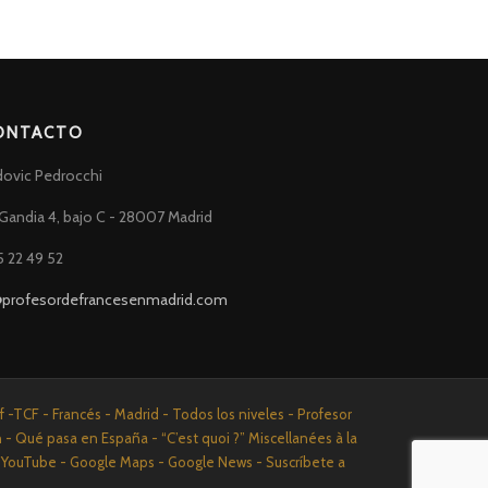
ONTACTO
dovic Pedrocchi
Gandia 4, bajo C - 28007 Madrid
5 22 49 52
@profesordefrancesenmadrid.com
-TCF - Francés - Madrid - Todos los niveles - Profesor
n - Qué pasa en España - “C’est quoi ?” Miscellanées à la
n - YouTube - Google Maps - Google News - Suscríbete a