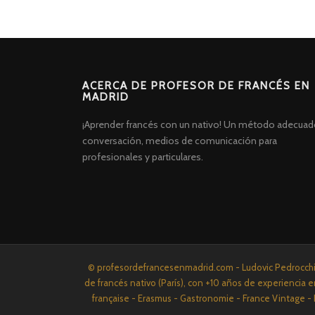
ACERCA DE PROFESOR DE FRANCÉS EN
MADRID
¡Aprender francés con un nativo! Un método adecuad
conversación, medios de comunicación para
profesionales y particulares.
Screenr
© profesordefrancesenmadrid.com - Ludovic Pedrocchi P
parallax
de francés nativo (París), con +10 años de experiencia e
theme
française - Erasmus - Gastronomie - France Vintage - 
por