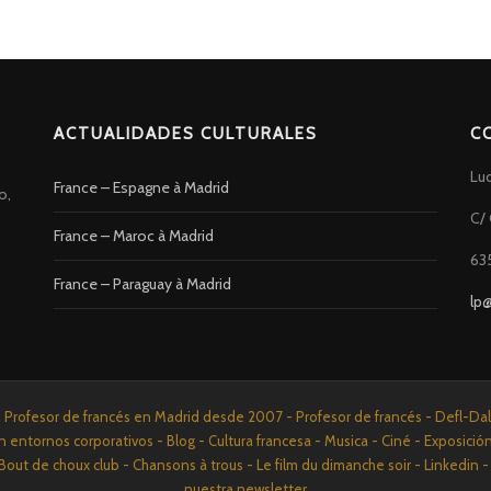
ACTUALIDADES CULTURALES
C
Lu
France – Espagne à Madrid
o,
C/ 
France – Maroc à Madrid
63
France – Paraguay à Madrid
lp
rofesor de francés en Madrid desde 2007 - Profesor de francés - Defl-Dalf 
n entornos corporativos - Blog - Cultura francesa - Musica - Ciné - Exposició
Bout de choux club - Chansons à trous - Le film du dimanche soir - Linkedi
nuestra newsletter