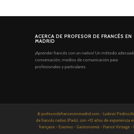
ACERCA DE PROFESOR DE FRANCÉS EN
MADRID
¡Aprender francés con un nativo! Un método adecuad
conversación, medios de comunicación para
profesionales y particulares.
Screenr
© profesordefrancesenmadrid.com - Ludovic Pedrocchi P
parallax
de francés nativo (París), con +10 años de experiencia e
theme
française - Erasmus - Gastronomie - France Vintage - 
por