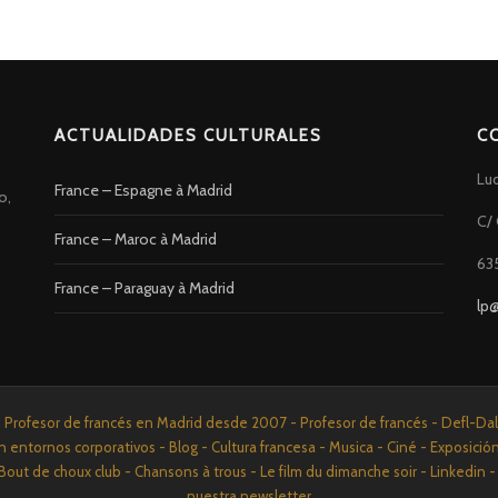
ACTUALIDADES CULTURALES
C
Lu
France – Espagne à Madrid
o,
C/ 
France – Maroc à Madrid
63
France – Paraguay à Madrid
lp
rofesor de francés en Madrid desde 2007 - Profesor de francés - Defl-Dalf 
n entornos corporativos - Blog - Cultura francesa - Musica - Ciné - Exposició
Bout de choux club - Chansons à trous - Le film du dimanche soir - Linkedi
nuestra newsletter