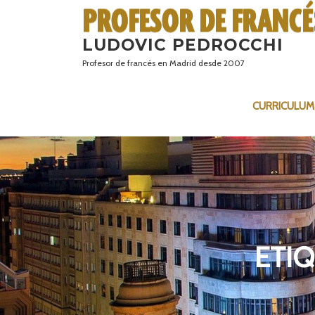
Saltar
al
LUDOVIC PEDROCCHI
contenido
Profesor de francés en Madrid desde 2007
CURRICULUM
ETI