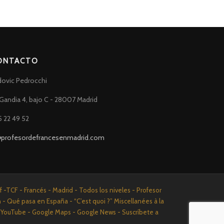
ONTACTO
dovic Pedrocchi
Gandia 4, bajo C - 28007 Madrid
5 22 49 52
@profesordefrancesenmadrid.com
-TCF - Francés - Madrid - Todos los niveles - Profesor
n - Qué pasa en España - “C’est quoi ?” Miscellanées à la
n - YouTube - Google Maps - Google News - Suscríbete a