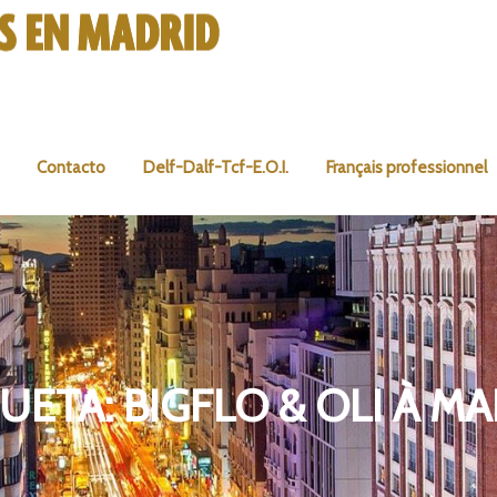
Contacto
Delf-Dalf-Tcf-E.O.I.
Français professionnel
QUETA:
BIGFLO & OLI À M